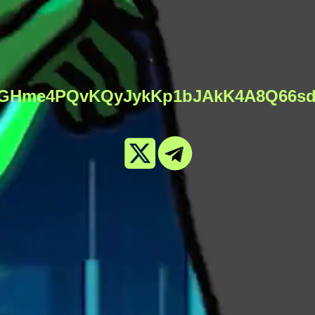
GHme4PQvKQyJykKp1bJAkK4A8Q66s